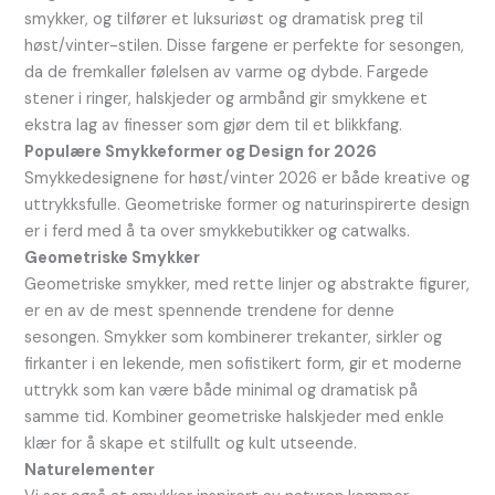
smykker, og tilfører et luksuriøst og dramatisk preg til
høst/vinter-stilen. Disse fargene er perfekte for sesongen,
da de fremkaller følelsen av varme og dybde. Fargede
stener i ringer, halskjeder og armbånd gir smykkene et
ekstra lag av finesser som gjør dem til et blikkfang.
Populære Smykkeformer og Design for 2026
Smykkedesignene for høst/vinter 2026 er både kreative og
uttrykksfulle. Geometriske former og naturinspirerte design
er i ferd med å ta over smykkebutikker og catwalks.
Geometriske Smykker
Geometriske smykker, med rette linjer og abstrakte figurer,
er en av de mest spennende trendene for denne
sesongen. Smykker som kombinerer trekanter, sirkler og
firkanter i en lekende, men sofistikert form, gir et moderne
uttrykk som kan være både minimal og dramatisk på
samme tid. Kombiner geometriske halskjeder med enkle
klær for å skape et stilfullt og kult utseende.
Naturelementer