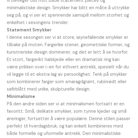
vi beveger oss mot både statement pieces og
minimalistiske design. Smykker har blitt en måte å uttrykke
seg på, og vi ser et spennende samspill mellom storhet og
enkelhet i sesongens trender.
Statement Smykker
I denne sesongen ser vi at store, iøynefallende smykker er
tilbake på moten. Fargerike stener, geometriske former, og
kunstneriske design dominerer, og det er lett å se hvorfor.
Et stort, fargerikt halskjede eller en dramatisk ring kan
være prikken over i-en for ethvert antrekk, spesielt når du
vil legge til et ekstra lag av personlighet. Tenk på smykker
som kombinerer farger som smaragdgrønt, rubinrødt eller
safirblått med unike, skulpturelle design.
Minimalisme
På den andre siden ser vi at minimalismen fortsatt er en
favoritt. Små, delikate smykker, som tynne kjeder og små
øreringer, fortsetter å være populære. Denne stilen passer
perfekt til hverdagsbruk, og kan enkelt kombineres med
både formelle og uformelle antrekk. Den minimalistiske