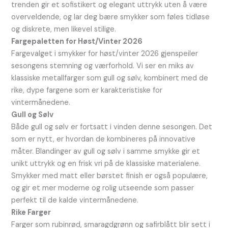
trenden gir et sofistikert og elegant uttrykk uten å være
overveldende, og lar deg bære smykker som føles tidløse
og diskrete, men likevel stilige.
Fargepaletten for Høst/Vinter 2026
Fargevalget i smykker for høst/vinter 2026 gjenspeiler
sesongens stemning og værforhold. Vi ser en miks av
klassiske metallfarger som gull og sølv, kombinert med de
rike, dype fargene som er karakteristiske for
vintermånedene.
Gull og Sølv
Både gull og sølv er fortsatt i vinden denne sesongen. Det
som er nytt, er hvordan de kombineres på innovative
måter. Blandinger av gull og sølv i samme smykke gir et
unikt uttrykk og en frisk vri på de klassiske materialene.
Smykker med matt eller børstet finish er også populære,
og gir et mer moderne og rolig utseende som passer
perfekt til de kalde vintermånedene.
Rike Farger
Farger som rubinrød, smaragdgrønn og safirblått blir sett i