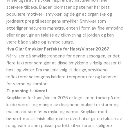
Vi ser også at smykker inspirert av naturen kommer
sterkere tilbake. Blader, blomster og steiner har blitt
populære motiver i smykker, og de gir et organiske og
jordnært preg til sesongens smykker. Smykker som
etterligner naturens mønstre, enten i form av fine armbånd
eller ringer, gir en følelse av tilknytning til jorden og kan
være både vakre og symboltunge.
Hva Gjør Smykker Perfekte for Høst/Vinter 2026?
Når vi ser på smykketrendene for denne sesongen, er det
flere faktorer som gjør at disse smykkene virkelig passer til
høst og vinter. Fra materialvalg til design, smykkene
reflekterer sesongens kaldere temperaturer og behovet
for varme og komfort.
Tilpasning til Været
Smykkene for høst/vinter 2026 er laget med tanke på det
kalde været, og mange av designene bruker teksturer og
materialer som føles myke og varme. Smykker med
børstet metallfinish eller matte overflater gir en følelse av
ro og varme som passer perfekt til vinterens kjøligere