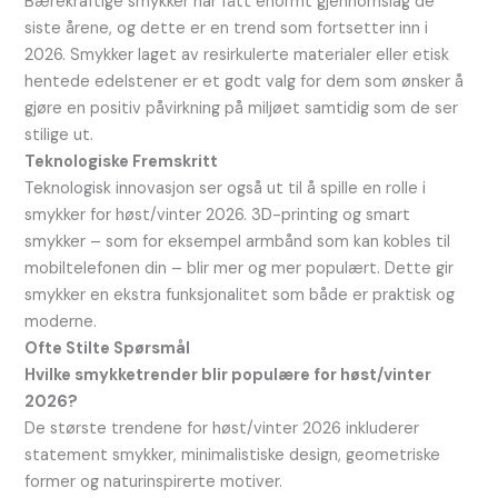
Bærekraftige smykker har fått enormt gjennomslag de
siste årene, og dette er en trend som fortsetter inn i
2026. Smykker laget av resirkulerte materialer eller etisk
hentede edelstener er et godt valg for dem som ønsker å
gjøre en positiv påvirkning på miljøet samtidig som de ser
stilige ut.
Teknologiske Fremskritt
Teknologisk innovasjon ser også ut til å spille en rolle i
smykker for høst/vinter 2026. 3D-printing og smart
smykker – som for eksempel armbånd som kan kobles til
mobiltelefonen din – blir mer og mer populært. Dette gir
smykker en ekstra funksjonalitet som både er praktisk og
moderne.
Ofte Stilte Spørsmål
Hvilke smykketrender blir populære for høst/vinter
2026?
De største trendene for høst/vinter 2026 inkluderer
statement smykker, minimalistiske design, geometriske
former og naturinspirerte motiver.