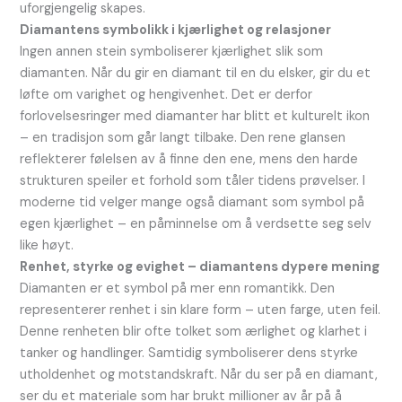
uforgjengelig skapes.
Diamantens symbolikk i kjærlighet og relasjoner
Ingen annen stein symboliserer kjærlighet slik som
diamanten. Når du gir en diamant til en du elsker, gir du et
løfte om varighet og hengivenhet. Det er derfor
forlovelsesringer med diamanter har blitt et kulturelt ikon
– en tradisjon som går langt tilbake. Den rene glansen
reflekterer følelsen av å finne den ene, mens den harde
strukturen speiler et forhold som tåler tidens prøvelser. I
moderne tid velger mange også diamant som symbol på
egen kjærlighet – en påminnelse om å verdsette seg selv
like høyt.
Renhet, styrke og evighet – diamantens dypere mening
Diamanten er et symbol på mer enn romantikk. Den
representerer renhet i sin klare form – uten farge, uten feil.
Denne renheten blir ofte tolket som ærlighet og klarhet i
tanker og handlinger. Samtidig symboliserer dens styrke
utholdenhet og motstandskraft. Når du ser på en diamant,
ser du et materiale som har brukt millioner av år på å