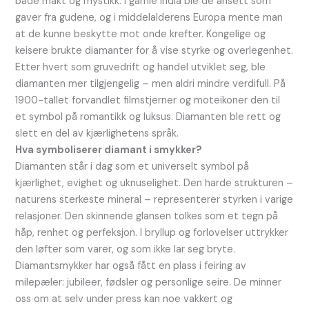
både makt og mystikk. I gamle India ble de ansett som
gaver fra gudene, og i middelalderens Europa mente man
at de kunne beskytte mot onde krefter. Kongelige og
keisere brukte diamanter for å vise styrke og overlegenhet.
Etter hvert som gruvedrift og handel utviklet seg, ble
diamanten mer tilgjengelig – men aldri mindre verdifull. På
1900-tallet forvandlet filmstjerner og moteikoner den til
et symbol på romantikk og luksus. Diamanten ble rett og
slett en del av kjærlighetens språk.
Hva symboliserer diamant i smykker?
Diamanten står i dag som et universelt symbol på
kjærlighet, evighet og uknuselighet. Den harde strukturen –
naturens sterkeste mineral – representerer styrken i varige
relasjoner. Den skinnende glansen tolkes som et tegn på
håp, renhet og perfeksjon. I bryllup og forlovelser uttrykker
den løfter som varer, og som ikke lar seg bryte.
Diamantsmykker har også fått en plass i feiring av
milepæler: jubileer, fødsler og personlige seire. De minner
oss om at selv under press kan noe vakkert og