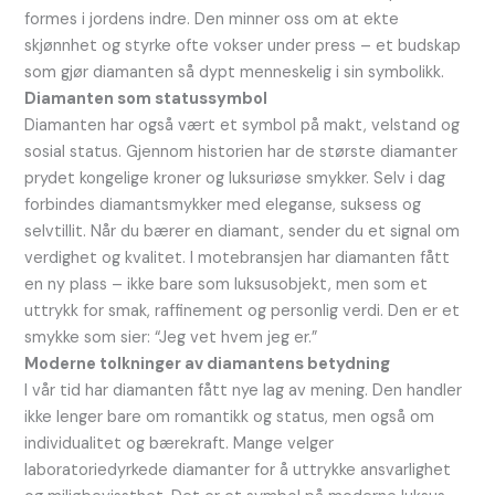
formes i jordens indre. Den minner oss om at ekte
skjønnhet og styrke ofte vokser under press – et budskap
som gjør diamanten så dypt menneskelig i sin symbolikk.
Diamanten som statussymbol
Diamanten har også vært et symbol på makt, velstand og
sosial status. Gjennom historien har de største diamanter
prydet kongelige kroner og luksuriøse smykker. Selv i dag
forbindes diamantsmykker med eleganse, suksess og
selvtillit. Når du bærer en diamant, sender du et signal om
verdighet og kvalitet. I motebransjen har diamanten fått
en ny plass – ikke bare som luksusobjekt, men som et
uttrykk for smak, raffinement og personlig verdi. Den er et
smykke som sier: “Jeg vet hvem jeg er.”
Moderne tolkninger av diamantens betydning
I vår tid har diamanten fått nye lag av mening. Den handler
ikke lenger bare om romantikk og status, men også om
individualitet og bærekraft. Mange velger
laboratoriedyrkede diamanter for å uttrykke ansvarlighet