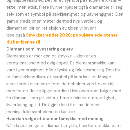
og miljøbevissthet. Det er et symbol på moderne luksus –
ekte, men etisk. Flere kvinner kjøper også diamanter til seg
selv som et symbol på selvkjærlighet og uavhengighet. Den
gamle tradisjonen møter dermed nye verdier, og
diamanten blir en refleksjon av tiden vi lever i.
lese også
Smykketrender 2026: populære edelstener
du bør kjenne til
Diamant som investering og arv
Diamanten er mer enn et smykke – den er en
verdigjenstand med evig appell. Et diamantsmykke kan
vare i generasjoner, både fysisk og følelsesmessig. Den blir
et familieklenodium, et symbol på kontinuitet. Mange
investerer i diamanter fordi de beholder verdi over tid,
men for de fleste ligger verdien i historien som følger med.
En diamant som gis videre, bærer minner om kjærlighet,
livserfaring og tid. Det gjør den til et av de mest
meningsfulle symbolene du kan eie.
Hvordan velge et diamantsmykke med mening
Når du skal velge et diamantsmykke, handler det ikke bare