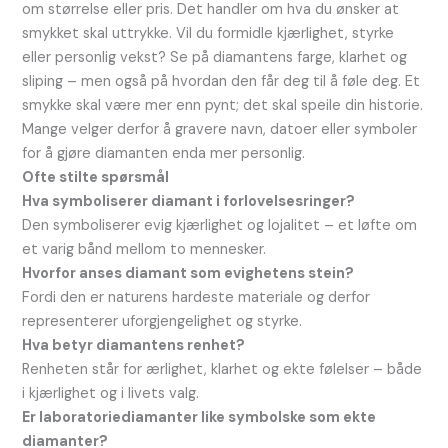
om størrelse eller pris. Det handler om hva du ønsker at
smykket skal uttrykke. Vil du formidle kjærlighet, styrke
eller personlig vekst? Se på diamantens farge, klarhet og
sliping – men også på hvordan den får deg til å føle deg. Et
smykke skal være mer enn pynt; det skal speile din historie.
Mange velger derfor å gravere navn, datoer eller symboler
for å gjøre diamanten enda mer personlig.
Ofte stilte spørsmål
Hva symboliserer diamant i forlovelsesringer?
Den symboliserer evig kjærlighet og lojalitet – et løfte om
et varig bånd mellom to mennesker.
Hvorfor anses diamant som evighetens stein?
Fordi den er naturens hardeste materiale og derfor
representerer uforgjengelighet og styrke.
Hva betyr diamantens renhet?
Renheten står for ærlighet, klarhet og ekte følelser – både
i kjærlighet og i livets valg.
Er laboratoriediamanter like symbolske som ekte
diamanter?