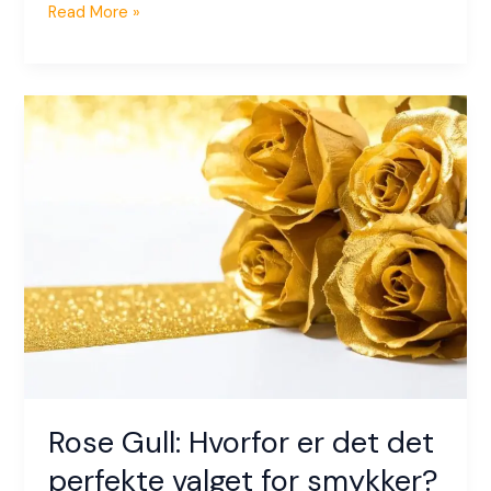
Read More »
Rose
Gull:
Hvorfor
er
det
det
perfekte
valget
for
smykker?
Rose Gull: Hvorfor er det det
perfekte valget for smykker?