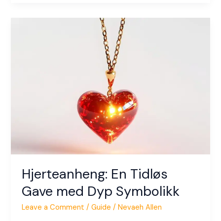
Hjerteanheng:
En
Tidløs
Gave
med
Dyp
Symbolikk
Hjerteanheng: En Tidløs
Gave med Dyp Symbolikk
Leave a Comment
/
Guide
/
Nevaeh Allen