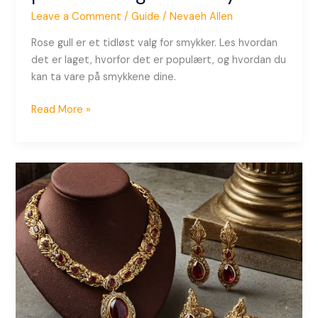
Leave a Comment
/
Guide
/
Nevaeh Allen
Rose gull er et tidløst valg for smykker. Les hvordan
det er laget, hvorfor det er populært, og hvordan du
kan ta vare på smykkene dine.
Read More »
Vintage
Smykker
vs
Moderne:
Hvordan
Velge
Smykkeformen
Som
Passer