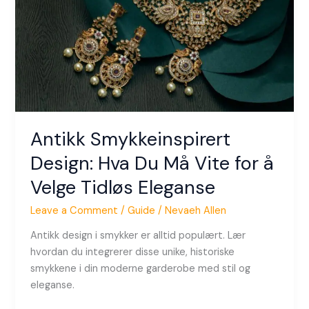
Må
Vite
for
å
Velge
Tidløs
Eleganse
Antikk Smykkeinspirert
Design: Hva Du Må Vite for å
Velge Tidløs Eleganse
Leave a Comment
/
Guide
/
Nevaeh Allen
Antikk design i smykker er alltid populært. Lær
hvordan du integrerer disse unike, historiske
smykkene i din moderne garderobe med stil og
eleganse.