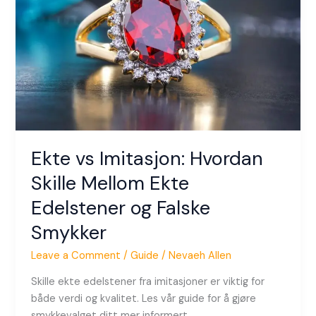
Skille
Mellom
Ekte
Edelstener
og
Falske
Smykker
Ekte vs Imitasjon: Hvordan
Skille Mellom Ekte
Edelstener og Falske
Smykker
Leave a Comment
/
Guide
/
Nevaeh Allen
Skille ekte edelstener fra imitasjoner er viktig for
både verdi og kvalitet. Les vår guide for å gjøre
smykkevalget ditt mer informert.