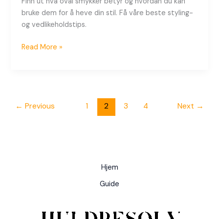
Finn ut hva oval smykker betyr og hvordan du kan
bruke dem for å heve din stil. Få våre beste styling-
og vedlikeholdstips.
Read More »
←
Previous
1
2
3
4
Next
→
Hjem
Guide