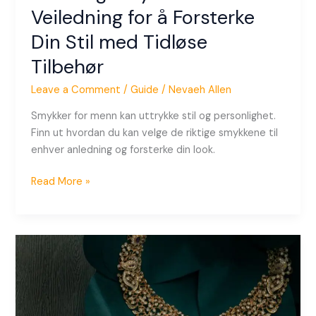
Veiledning for å Forsterke
Din Stil med Tidløse
Tilbehør
Leave a Comment
/
Guide
/
Nevaeh Allen
Smykker for menn kan uttrykke stil og personlighet.
Finn ut hvordan du kan velge de riktige smykkene til
enhver anledning og forsterke din look.
Read More »
Antikk
Smykkeinspirert
Design:
Hva
Du