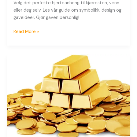
Velg det perfekte hjerteanheng til kjæresten, venn
eller deg selv. Les vår guide om symbolikk, design og
gaveideer. Gjør gaven personlig!
Read More »
Gull,
Sølv
eller
Hvitt
Gull:
Hva
Skal
Du
Velge
til
Smykkene