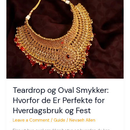
Teardrop
og
Oval
Smykker:
Hvorfor
de
Er
Perfekte
for
Hverdagsbruk
og
Fest
Teardrop og Oval Smykker:
Hvorfor de Er Perfekte for
Hverdagsbruk og Fest
Leave a Comment
/
Guide
/
Nevaeh Allen