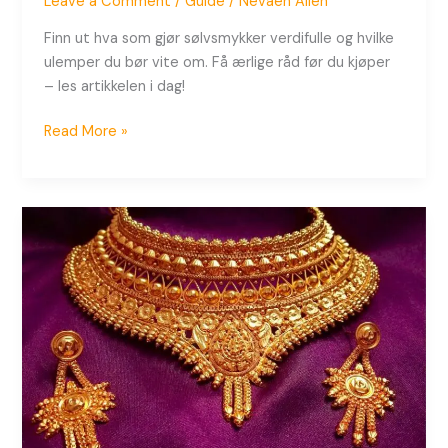
Leave a Comment
/
Guide
/
Nevaeh Allen
Finn ut hva som gjør sølvsmykker verdifulle og hvilke
ulemper du bør vite om. Få ærlige råd før du kjøper
– les artikkelen i dag!
Read More »
Hvordan
velge
gullsmykker
som
virkelig
holder
verdi
over
tid