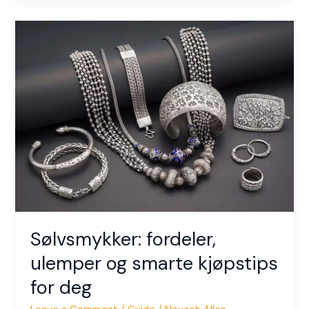
Sølvsmykker:
fordeler,
ulemper
og
smarte
kjøpstips
for
deg
Sølvsmykker: fordeler,
ulemper og smarte kjøpstips
for deg